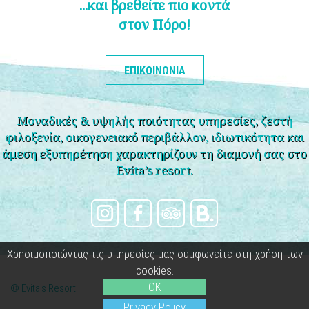
...και βρεθείτε πιο κοντά
στον Πόρο!
ΕΠΙΚΟΙΝΩΝΙΑ
Μοναδικές & υψηλής ποιότητας υπηρεσίες, ζεστή
φιλοξενία, οικογενειακό περιβάλλον, ιδιωτικότητα και
άμεση εξυπηρέτηση χαρακτηρίζουν τη διαμονή σας στο
Evita’s resort.
Χρησιμοποιώντας τις υπηρεσίες μας συμφωνείτε στη χρήση των
cookies.
OK
© Evita's Resort
Privacy Policy